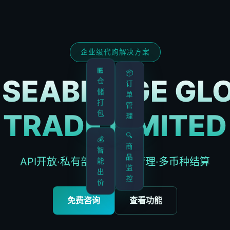
企业级代购解决方案
📦
🏪
SEABRIDGE GL
订
仓
单
储
管
打
TRADE LIMITED
理
包
🔍
💰
商
智
品
能
API开放·私有部署·多仓库管理·多币种结算
监
出
控
价
免费咨询
查看功能