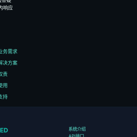
线答疑
内响应
的业务需求
属解决方案
权责
使用
支持
系统介绍
TED
API接口